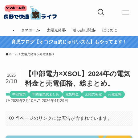
タマホーム
太陽光発電
引っ越し関連
はじめに
育児ブログ【オコジョ的じゅりいズム】もやってます！
ホーム
太陽光発電
売電価格
【中部電力×XSOL】2024年の電気
2025
2/10
料金と売電価格、総まとめ。
中部電力
年間電気代まとめ
電気料金
太陽光発電
売電価格
2025年2月10日
2026年4月29日
当ページのリンクには広告が含まれています。