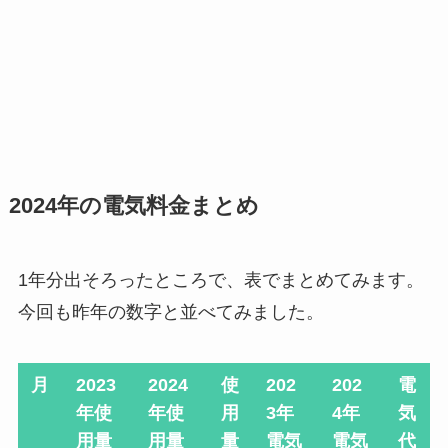
2024年の電気料金まとめ
1年分出そろったところで、表でまとめてみます。
今回も昨年の数字と並べてみました。
月
2023
2024
使
202
202
電
年
使
年使
用
3年
4年
気
用量
用量
量
電気
電気
代