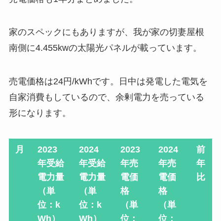
家のスペックにもありますが、我が家の切妻屋根
南側に4.455kwの太陽光パネルが載っています。
売電価格は24円/kWhです。日中は発電した電気を
自家消費もしているので、余剰電力を売っている
形になります。
月
2023
2024
2023
2024
前
年受給
年受給
年売
年売
年
電力量
電力量
電価
電価
比
（単
（単
格
格
位：k
位：k
（単
（単
Wh）
Wh）
位：
位：