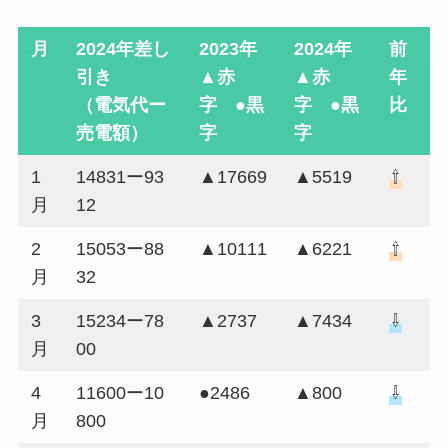
月
2024年差し
2023年
2024年
前
引き
▲赤
▲赤
年
（電気代ー
字 ●黒
字 ●黒
比
売電額）
字
字
1
14831ー93
▲17669
▲5519
⇧
月
12
2
15053ー88
▲10111
▲6221
⇧
月
32
3
15234ー78
▲2737
▲7434
⇩
月
00
4
11600ー10
●2486
▲800
⇩
月
800