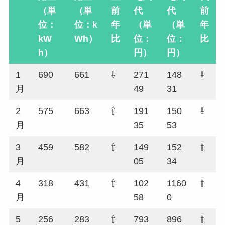
（単
（単
前
代
代
前
位：
位：k
年
（単
（単
年
kW
Wh）
比
位：
位：
比
h）
円）
円）
1
690
661
⇩
271
148
⇩
月
49
31
2
575
663
⇧
191
150
⇩
月
35
53
3
459
582
⇧
149
152
⇧
月
05
34
4
318
431
⇧
102
1160
⇧
月
58
0
5
256
283
⇧
793
896
⇧