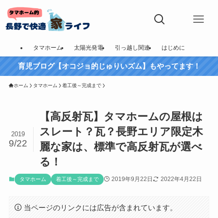
タマホーム
太陽光発電
引っ越し関連
はじめに
育児ブログ【オコジョ的じゅりいズム】もやってます！
ホーム
タマホーム
着工後～完成まで
【高反射瓦】タマホームの屋根は
スレート？瓦？長野エリア限定木
2019
9/22
麗な家は、標準で高反射瓦が選べ
る！
2019年9月22日
2022年4月22日
タマホーム
着工後～完成まで
当ページのリンクには広告が含まれています。