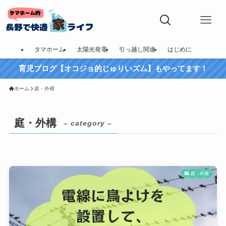
タマホーム
太陽光発電
引っ越し関連
はじめに
育児ブログ【オコジョ的じゅりいズム】もやってます！
ホーム
庭・外構
庭・外構
– category –
庭・外構