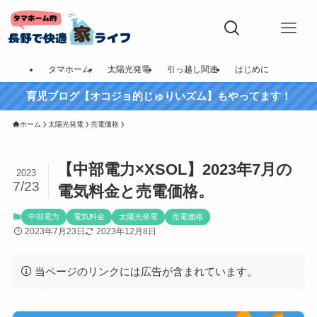
タマホーム
太陽光発電
引っ越し関連
はじめに
育児ブログ【オコジョ的じゅりいズム】もやってます！
ホーム
太陽光発電
売電価格
【中部電力×XSOL】2023年7月の
2023
7/23
電気料金と売電価格。
中部電力
電気料金
太陽光発電
売電価格
2023年7月23日
2023年12月8日
当ページのリンクには広告が含まれています。