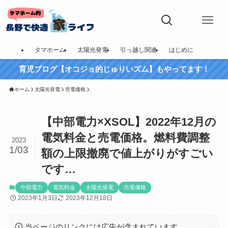
タマホーム
太陽光発電
引っ越し関連
はじめに
育児ブログ【オコジョ的じゅりいズム】もやってます！
ホーム
太陽光発電
売電価格
【中部電力×XSOL】2022年12月の
電気料金と売電価格。燃料費調整
2023
1/03
額の上限撤廃で値上がりがすごい
です…
中部電力
電気料金
太陽光発電
売電価格
2023年1月3日
2023年12月18日
当ページのリンクには広告が含まれています。