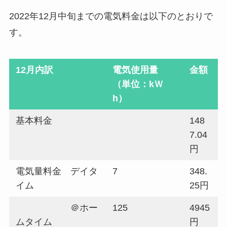
2022年12月中旬までの電気料金は以下のとおりで
す。
12月内訳
電気使用量
金額
（単位：kＷ
h）
基本料金
148
7.04
円
電気量料金 デイタ
7
348.
イム
25円
＠ホー
125
4945
ムタイム
円