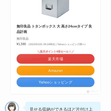
無印良品 トタンボックス 大 高さ24cmタイプ 良
品計画
無印良品
¥1,590
（2023/01/01 06:24時点 | Yahooショッピング調べ）
＼楽天ポイント4倍セール！／
楽天市場
Amazon
Yahooショッピング
ポチップ
見せる収納ができるほど片付け上