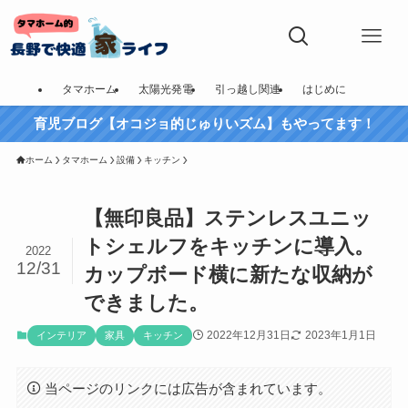
タマホーム
太陽光発電
引っ越し関連
はじめに
育児ブログ【オコジョ的じゅりいズム】もやってます！
ホーム
タマホーム
設備
キッチン
【無印良品】ステンレスユニッ
トシェルフをキッチンに導入。
2022
12/31
カップボード横に新たな収納が
できました。
2022年12月31日
2023年1月1日
インテリア
家具
キッチン
当ページのリンクには広告が含まれています。