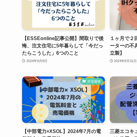
【ESSEonline記事公開】間取りで後
１ヶ月で２回
悔、注文住宅に5年暮らして「今だっ
ーターの不
たらこうした」6つのこと
立製】
2024年9月8日
2024年8月31日
売電価格
【中部電力×XSOL】2024年7月の電
三菱エコキ