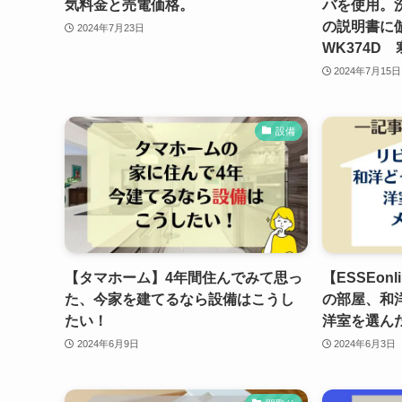
気料金と売電価格。
バを使用。
の説明書に倣
2024年7月23日
WK374D
2024年7月15日
設備
【タマホーム】4年間住んでみて思っ
【ESSEon
た、今家を建てるなら設備はこうし
の部屋、和
たい！
洋室を選ん
2024年6月9日
2024年6月3日