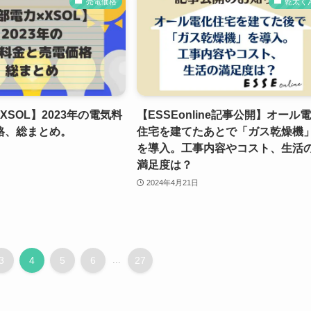
売電価格
乾太く
XSOL】2023年の電気料
【ESSEonline記事公開】オール
格、総まとめ。
住宅を建てたあとで「ガス乾燥機
を導入。工事内容やコスト、生活
満足度は？
2024年4月21日
3
4
5
6
...
27