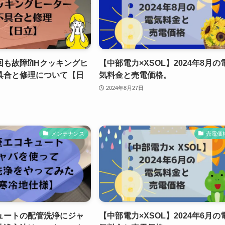
も故障⁉IHクッキングヒ
【中部電力×XSOL】2024年8月の
具合と修理について【日
気料金と売電価格。
2024年8月27日
メンテナンス
売電価
ュートの配管洗浄にジャ
【中部電力×XSOL】2024年6月の