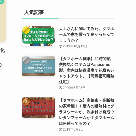
ん
人気記事
大工さんに聞いてみた。タマホ
ームで家を買って良かったんで
しょうか？
2019年10月12日
電化
」
【タマホーム標準】24時間熱
交換気システムはPanasonic
の
製。室内は快適温度で花粉もシ
ャットアウト。【高気密高断熱
住宅】
2020年5月28日
【タマホーム】高気密・高断熱
の家希望！！壁内の断熱材はグ
ラスウールか、吹き付け発泡ウ
レタンフォームか？タマホーム
は何使ってるの？
2019年6月2日