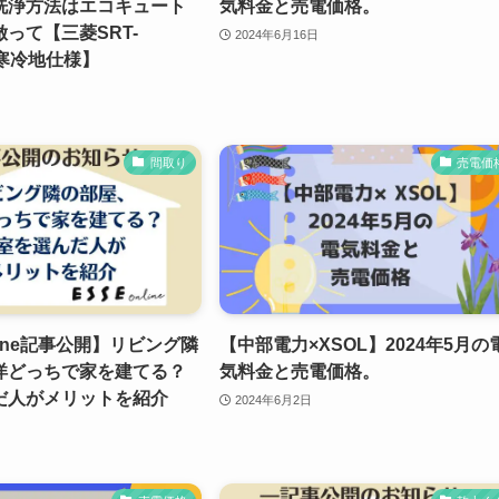
洗浄方法はエコキュート
気料金と売電価格。
って【三菱SRT-
2024年6月16日
 寒冷地仕様】
間取り
売電価
line記事公開】リビング隣
【中部電力×XSOL】2024年5月の
洋どっちで家を建てる？
気料金と売電価格。
だ人がメリットを紹介
2024年6月2日