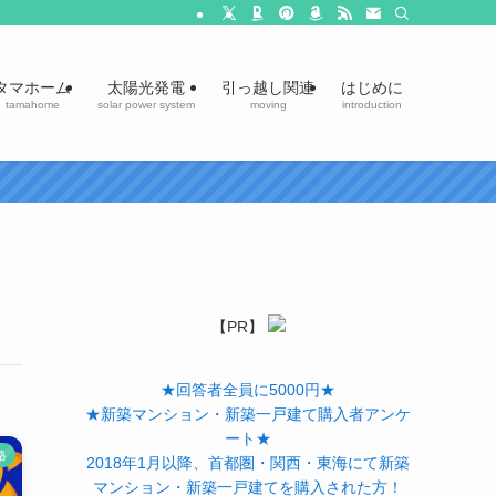
タマホーム
太陽光発電
引っ越し関連
はじめに
tamahome
solar power system
moving
introduction
【PR】
★回答者全員に5000円★
★新築マンション・新築一戸建て購入者アンケ
ート★
格
2018年1月以降、首都圏・関西・東海にて新築
マンション・新築一戸建てを購入された方！