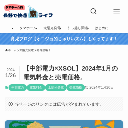
タマホーム
太陽光発電
引っ越し関連
はじめに
育児ブログ【オコジョ的じゅりいズム】もやってます！
ホーム
太陽光発電
売電価格
【中部電力×XSOL】2024年1月の
2024
1/26
電気料金と売電価格。
2024年1月26日
中部電力
電気料金
太陽光発電
売電価格
当ページのリンクには広告が含まれています。