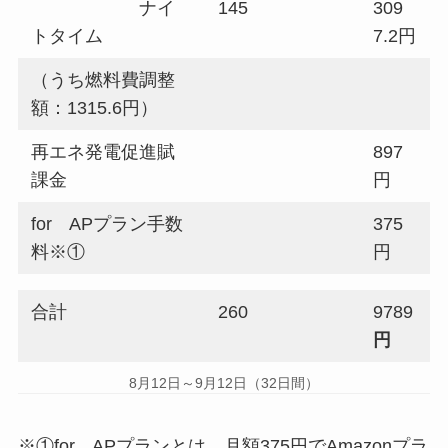
ナイ
145
309
トタイム
7.2円
（うち燃料費調整
額：1315.6円）
再エネ発電促進賦
897
課金
円
for APプラン手数
375
料※①
円
合計
260
9789
円
8月12日～9月12日（32日間）
※①for APプランとは、月額375円でAmazonプラ