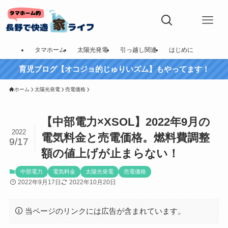
タマホーム
太陽光発電
引っ越し関連
はじめに
育児ブログ【オコジョ的じゅりいズム】もやってます！
ホーム
太陽光発電
売電価格
【中部電力×XSOL】2022年9月の
2022
電気料金と売電価格。燃料費調整
9/17
額の値上げが止まらない！
中部電力
電気料金
太陽光発電
売電価格
2022年9月17日
2022年10月20日
当ページのリンクには広告が含まれています。