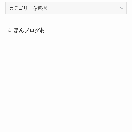
カ
テ
ゴ
リ
にほんブログ村
ー