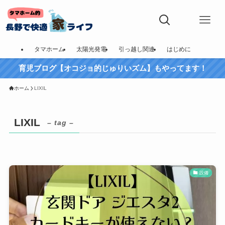
タマホーム
太陽光発電
引っ越し関連
はじめに
育児ブログ【オコジョ的じゅりいズム】もやってます！
ホーム
LIXIL
LIXIL
– tag –
設備