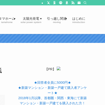
タマホーム
太陽光発電
引っ越し関連
はじめに
tamahome
solar power system
moving
introduction
低
【PR】
★回答者全員に5000円★
★新築マンション・新築一戸建て購入者アンケ
ート★
2018年1月以降、首都圏・関西・東海にて新築
マンション・新築一戸建てを購入された方！