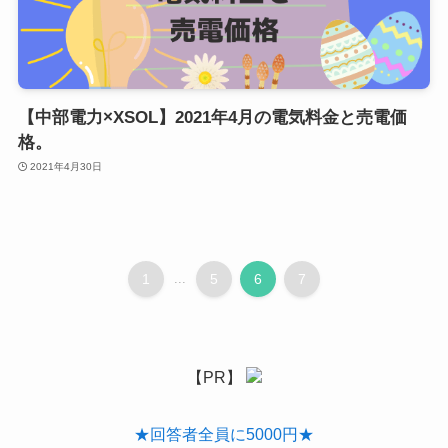
【中部電力×XSOL】2021年4月の電気料金と売電価
格。
2021年4月30日
1
...
5
6
7
【PR】
★回答者全員に5000円★