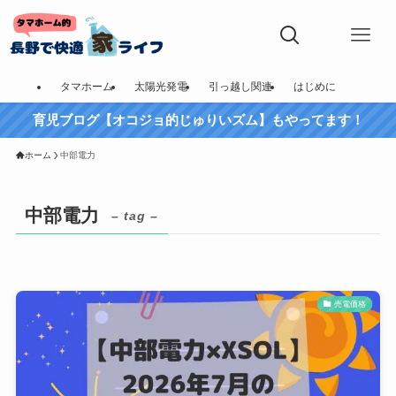
タマホーム
太陽光発電
引っ越し関連
はじめに
育児ブログ【オコジョ的じゅりいズム】もやってます！
ホーム
中部電力
中部電力
– tag –
売電価格