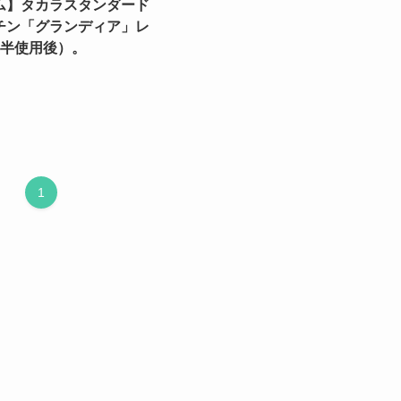
ム】タカラスタンダード
チン「グランディア」レ
年半使用後）。
1