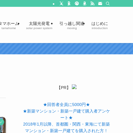
タマホーム
太陽光発電
引っ越し関連
はじめに
tamahome
solar power system
moving
introduction
【PR】
★回答者全員に5000円★
★新築マンション・新築一戸建て購入者アンケ
ート★
ン
2018年1月以降、首都圏・関西・東海にて新築
マンション・新築一戸建てを購入された方！