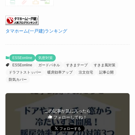
タマホーム(一戸建)ランキング
ESSEonline
気密対策
ESSEonline
ガードパネル
すきまテープ
すきま風対策
ドラフトストッパー
暖房効率アップ
注文住宅
記事公開
防気カバー
この記事が気に入ったら
フォローしてね！