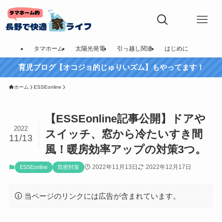
タマホーム
太陽光発電
引っ越し関連
はじめに
育児ブログ【オコジョ的じゅりいズム】もやってます！
ホーム
ESSEonline
【ESSEonline記事公開】ドアや
2022
スイッチ、窓から冷たいすき間
11/13
風！暖房効率アップの対策3つ。
2022年11月13日
2022年12月17日
ESSEonline
気密対策
当ページのリンクには広告が含まれています。