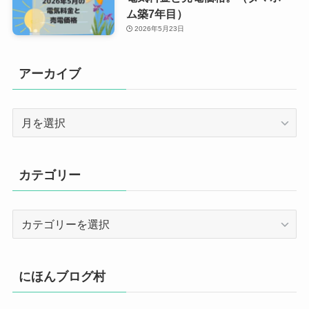
ム築7年目）
2026年5月23日
アーカイブ
ア
ー
カ
イ
カテゴリー
ブ
カ
テ
ゴ
リ
にほんブログ村
ー