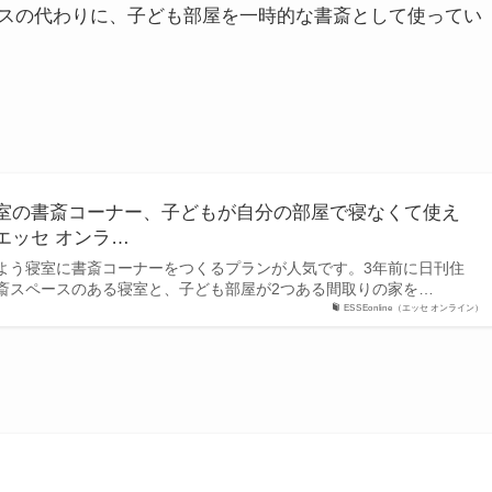
スの代わりに、子ども部屋を一時的な書斎として使ってい
室の書斎コーナー、子どもが自分の部屋で寝なくて使え
ne（エッセ オンラ…
よう寝室に書斎コーナーをつくるプランが人気です。3年前に日刊住
斎スペースのある寝室と、子ども部屋が2つある間取りの家を…
ESSEonline（エッセ オンライン）