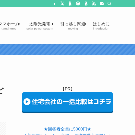
タマホーム
太陽光発電
引っ越し関連
はじめに
tamahome
solar power system
moving
introduction
ど
【PR】
★回答者全員に5000円★