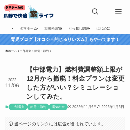
タマホーム
太陽光発電
引っ越し関連
はじめに
育児ブログ【オコジョ的じゅりいズム】もやってます！
ホーム
中部電力
節電・節約
【中部電力】燃料費調整額上限が
12月から撤廃！料金プランは変更
2022
11/06
した方がいい？シミュレーショ
ンしてみた。
2022年11月6日
2023年1月3日
中部電力
節電・節約
電気料金
当ページのリンクには広告が含まれています。