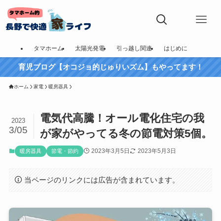
タマホーム
太陽光発電
引っ越し関連
はじめに
育児ブログ【オコジョ的じゅりいズム】もやってます！
ホーム
家電
暖房器具
電気代高騰！オール電化住宅の我
2023
3/05
が家がやってる冬の節電対策5個。
2023年3月5日
2023年5月3日
暖房器具
節電・節約
当ページのリンクには広告が含まれています。