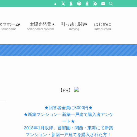
タマホーム
太陽光発電
引っ越し関連
はじめに
tamahome
solar power system
moving
introduction
【PR】
★回答者全員に5000円★
★新築マンション・新築一戸建て購入者アンケ
ート★
2018年1月以降、首都圏・関西・東海にて新築
マンション・新築一戸建てを購入された方！