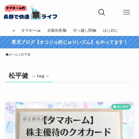
タマホーム
太陽光発電
引っ越し関連
はじめに
育児ブログ【オコジョ的じゅりいズム】もやってます！
ホーム
松平健
松平健
– tag –
株主優待