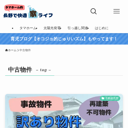
タマホーム
太陽光発電
引っ越し関連
はじめに
育児ブログ【オコジョ的じゅりいズム】もやってます！
ホーム
中古物件
中古物件
– tag –
不動産売買