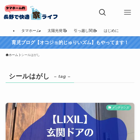
タマホーム
太陽光発電
引っ越し関連
はじめに
育児ブログ【オコジョ的じゅりいズム】もやってます！
ホーム
シールはがし
シールはがし
– tag –
メンテナンス